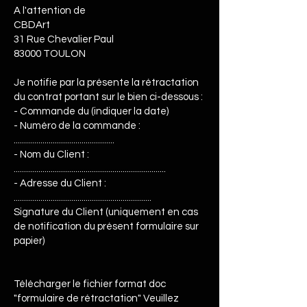
A l'attention de
CBDArt
31 Rue Chevalier Paul
83000 TOULON
Je notifie par la présente la rétractation
du contrat portant sur le bien ci-dessous :
- Commande du (indiquer la date)
- Numéro de la commande :
.................................................
- Nom du Client :
..........................................................................
- Adresse du Client :
...................................................................
Signature du Client (uniquement en cas
de notification du présent formulaire sur
papier)
Télécharger le fichier format doc
"formulaire de rétractation" Veuillez