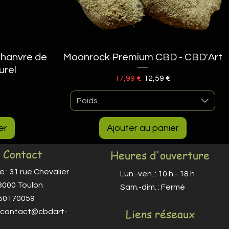
Chanvre de
Moonrock Premium CBD - CBD'Art
Aperçu rapide
urel
Prix original
Prix promotionnel
17,99 €
12,59 €
omotionnel
Poids
er
Ajouter au panier
Contact
Heures d'ouverture
 : 31 rue Chevalier
Lun.-ven. : 10 h - 18 h
83000 Toulon
​​Sam.-dim. : Fermé
650170059
Liens réseaux
contact@cbdart-