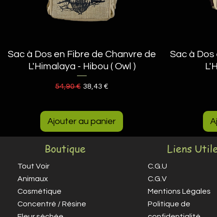
Sac à Dos en Fibre de Chanvre de
Aperçu rapide
Sac à Dos 
L'Himalaya - Hibou ( Owl )
L'
Prix original
Prix promotionnel
54,90 €
38,43 €
Ajouter au panier
A
Boutique
Liens Util
Tout Voir
C.G.U
Animaux
C.G.V
Cosmétique
Mentions Légales
Concentré / Résine
Politique de
Fleur séchée
confidentialité