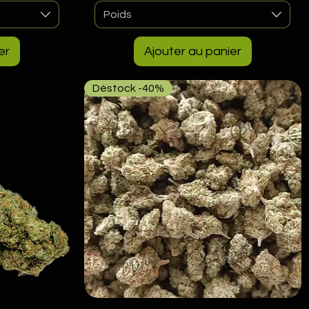
Poids
er
Ajouter au panier
Déstock -40%