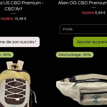
a US CBD Premium -
Aperçu rapide
Alien OG CBD Premium
Aperçu rapide
CBD'Art
Prix original
Prix p
19,98 €
6,99 €
Prix original
Prix promotionnel
19,98 €
15,98 €
Poids
ime de son succès !
Ajouter au pani
 -30%
Déstockage -30%