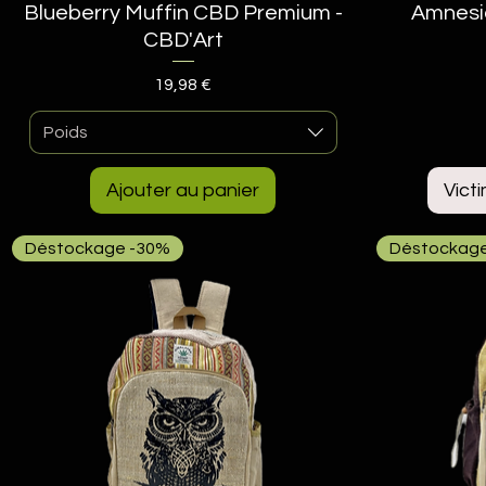
Blueberry Muffin CBD Premium -
Aperçu rapide
Amnesi
CBD'Art
Prix
19,98 €
Poids
Ajouter au panier
Vict
Déstockage -30%
Déstockage