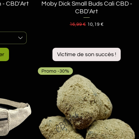
 - CBD'Art
Moby Dick Small Buds Cali CBD -
Aperçu rapide
CBD'Art
romotionnel
Prix original
Prix promotionnel
16,99 €
10,19 €
er
Victime de son succès !
Promo -30%