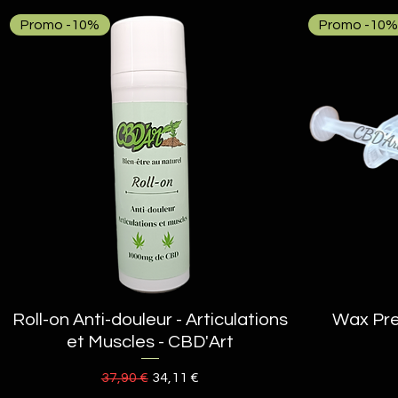
Promo -10%
Promo -10%
Roll-on Anti-douleur - Articulations
Aperçu rapide
Wax Pre
et Muscles - CBD'Art
Prix original
Prix promotionnel
37,90 €
34,11 €