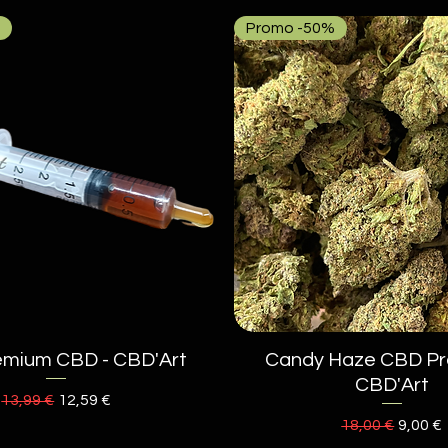
Promo -50%
mium CBD - CBD'Art
Aperçu rapide
Candy Haze CBD Pr
Aperçu rapide
CBD'Art
Prix original
Prix promotionnel
13,99 €
12,59 €
Prix original
Prix p
18,00 €
9,00 €