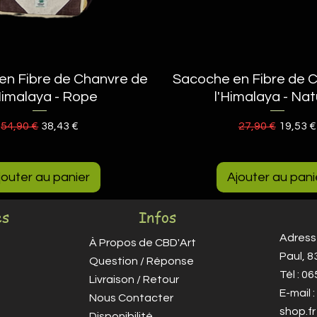
en Fibre de Chanvre de
Aperçu rapide
Sacoche en Fibre de 
Aperçu rapide
Himalaya - Rope
l'Himalaya - Nat
Prix original
Prix promotionnel
Prix original
Prix pr
54,90 €
38,43 €
27,90 €
19,53 €
jouter au panier
Ajouter au pani
es
Infos
Adresse
À Propos de CBD'Art
Paul, 
Question / Réponse
Tél : 0
Livraison / Retour
E-mail :
Nous Contacter
shop.fr
Disponibilité