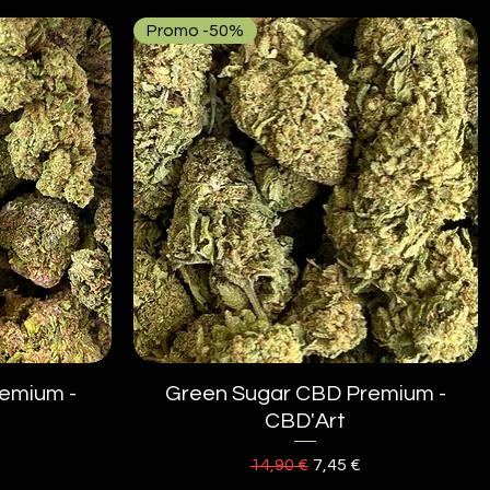
Promo -50%
emium -
Green Sugar CBD Premium -
Aperçu rapide
CBD'Art
romotionnel
Prix original
Prix promotionnel
14,90 €
7,45 €