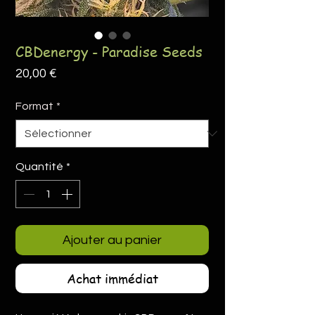
CBDenergy - Paradise Seeds
Prix
20,00 €
Format
*
Quantité
*
Ajouter au panier
Achat immédiat