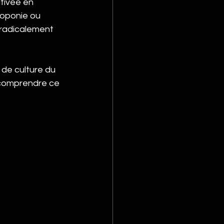
ltivée en 
roponie ou 
radicalement 
de culture du 
 comprendre ce 