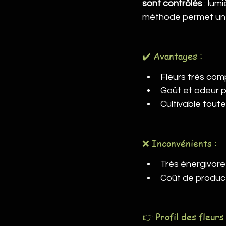
sont contrôlés
 : lu
méthode permet une 
✔️ Avantages :
Fleurs très com
Goût et odeur 
Cultivable tout
❌ Inconvénients :
Très énergivore (
Coût de producti
👉 Profil des fleurs 