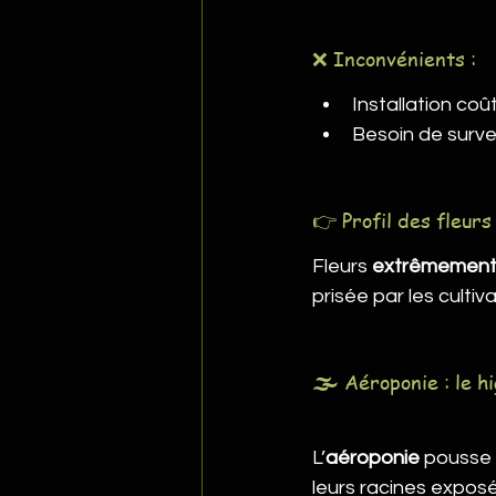
❌ Inconvénients :
Installation co
Besoin de surve
👉 Profil des fleurs 
Fleurs 
extrêmement
prisée par les cult
🌫️
Aéroponie : le h
L’
aéroponie
 pousse 
leurs racines exposé