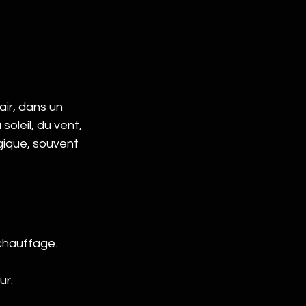
air, dans un 
oleil, du vent, 
ogique, souvent 
 chauffage.
ur.