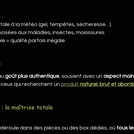
ale à la météo (gel, tempêtes, sécheresse…).
posées aux maladies, insectes, moisissures.
e = qualité parfois inégale.
:
au 
goût plus authentique
, souvent avec un 
aspect moi
 ceux qui recherchent un 
produit 
naturel, brut et abord
: la maîtrise totale
 déroule dans des pièces ou des box dédiés, où 
tous l