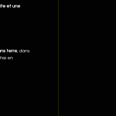
te et une 
ns terre
, dans 
hie en 