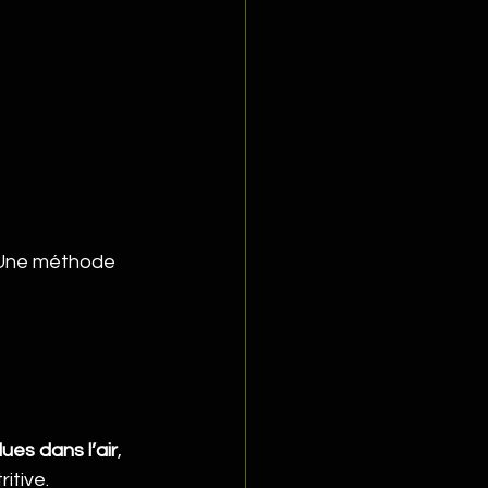
 Une méthode 
es dans l’air
, 
itive.