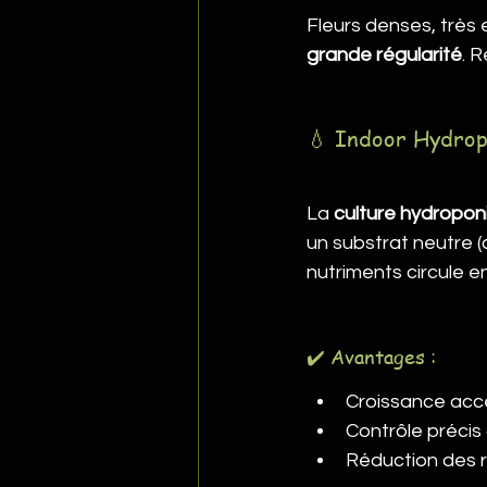
Fleurs denses, très
grande régularité
. 
💧 Indoor Hydrop
La 
culture hydropon
un substrat neutre (c
nutriments circule en
✔️ Avantages :
Croissance acc
Contrôle précis d
Réduction des ri