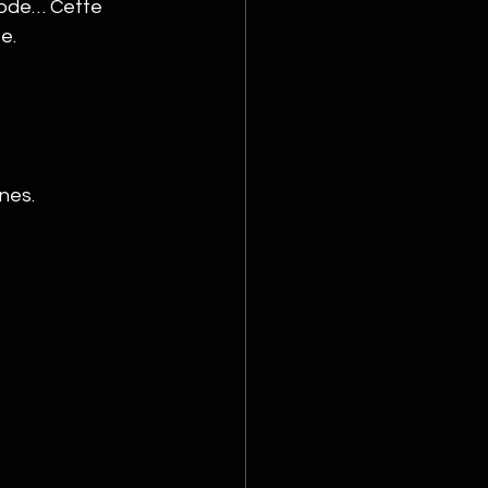
iode… Cette 
e.
nes.