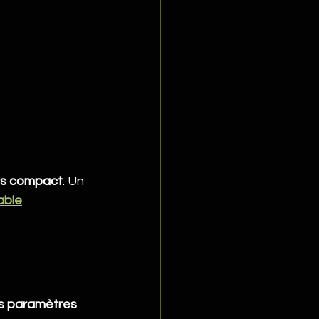
ns compact
. Un 
able
.
es paramètres 