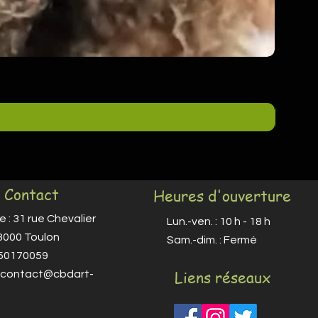
Contact
Heures d'ouverture
 : 31 rue Chevalier
Lun.-ven. : 10 h - 18 h
83000 Toulon
​​Sam.-dim. : Fermé
650170059
Liens réseaux
contact@cbdart-