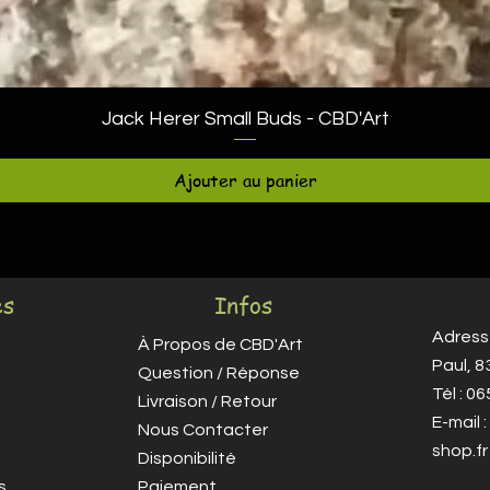
Aperçu rapide
Jack Herer Small Buds - CBD'Art
Ajouter au panier
es
Infos
Adresse
À Propos de CBD'Art
Paul, 
Question / Réponse
Tél : 0
Livraison / Retour
E-mail :
Nous Contacter
shop.fr
Disponibilité
s
Paiement