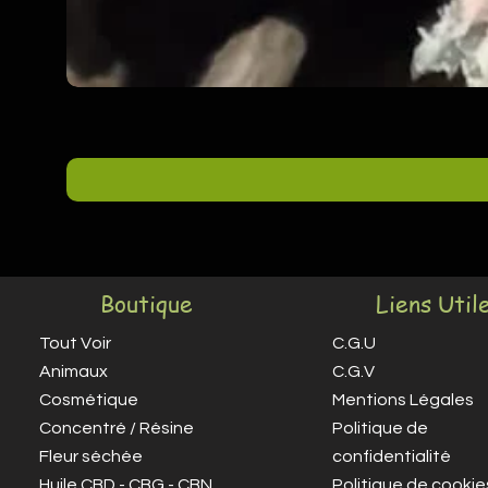
Boutique
Liens Util
Tout Voir
C.G.U
Animaux
C.G.V
Cosmétique
Mentions Légales
Concentré / Résine
Politique de
Fleur séchée
confidentialité
Huile CBD - CBG - CBN
Politique de cookie