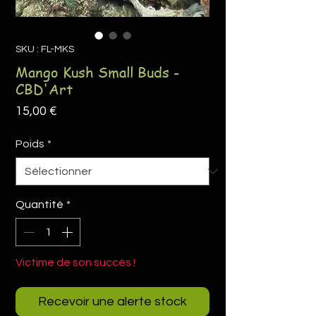
SKU : FL-MKS
Mango Kush Small Buds -
CBD'Art
Prix
15,00 €
Poids
*
Quantité
*
Victime de son succès !
Recevoir une alerte stock