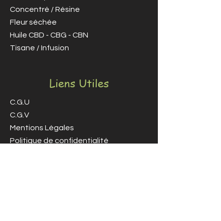
Concentré / Résine
Fleur séchée
Huile CBD - CBG - CBN
Tisane / Infusion
Liens Utiles
C.G.U
C.G.V
Mentions Légales
Politique de confidentialité
Politique de cookies
Formulaire de rétractation
Infos
À Propos de CBD'Art