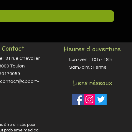
Contact
Heures d'ouverture
 : 31 rue Chevalier
Lun.-ven. : 10 h - 18 h
83000 Toulon
​​Sam.-dim. : Fermé
650170059
Liens réseaux
contact@cbdart-
 être utilisés pour
out problème médical.