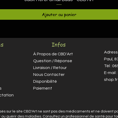
Ajouter au panier
es
Infos
Adresse
À Propos de CBD'Art
Paul, 
Question / Réponse
Tél : 0
Livraison / Retour
E-mail :
Nous Contacter
shop.fr
Disponibilité
s
Paiement
ctation
sés sur le site CBD'Art ne sont pas des médicaments et ne doivent pas
er ou guérir des maladies. Consultez un professionnel de santé pour t