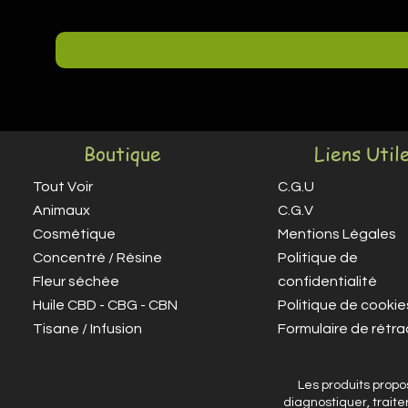
Boutique
Liens Util
Tout Voir
C.G.U
Animaux
C.G.V
Cosmétique
Mentions Légales
Concentré / Résine
Politique de
Fleur séchée
confidentialité
Huile CBD - CBG - CBN
Politique de cookie
Tisane / Infusion
Formulaire de rétra
Les produits propo
diagnostiquer, trait