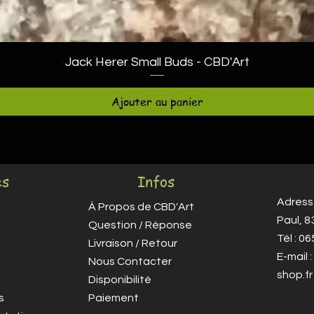
Aperçu rapide
Jack Herer Small Buds - CBD'Art
Ajouter au panier
es
Infos
Adresse
À Propos de CBD'Art
Paul, 
Question / Réponse
Tél : 0
Livraison / Retour
E-mail :
Nous Contacter
shop.fr
Disponibilité
s
Paiement