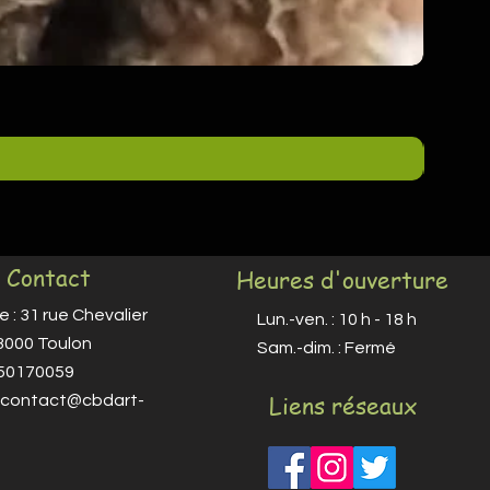
Contact
Heures d'ouverture
 : 31 rue Chevalier
Lun.-ven. : 10 h - 18 h
83000 Toulon
​​Sam.-dim. : Fermé
650170059
Liens réseaux
contact@cbdart-