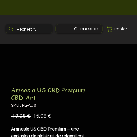
Connexion
Panier
Amnesia US CBD Premium -
CBD'Art
SKU : FL-AUS
Prix
Prix
 19,98 € 
15,98 €
original
promotionnel
Amnesia US CBD Premium – une
explosion de plaisir et de relaxation !